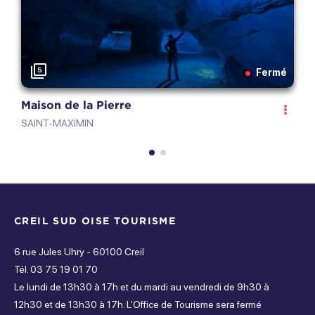
Précédent
Suiva
Ouvert de 00h à 00h
Vendredi
5
Fermé
Ouvert de 00h à 00h
Maison de la Pierre
P
Samedi
SAINT-MAXIMIN
S
Ouvert de 00h à 00h
Dimanche
Ouvert de 00h à 00h
CREIL SUD OISE TOURISME
6 rue Jules Uhry - 60100 Creil
Tél. 03 75 19 01 70
Le lundi de 13h30 à 17h et du mardi au vendredi de 9h30 à
12h30 et de 13h30 à 17h. L'Office de Tourisme sera fermé