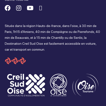
Suivez-
Suivez-
Suivez-
Suivez-
nous
nous
nous
nous
Située dans la région Hauts-de-france, dans l'oise, à 30 min de
sur
sur
sur
sur
Paris, 1h15 d'Amiens, 40 min de Compiègne ou de Pierrefonds, 40
min de Beauvais, et à 15 min de Chantilly ou de Senlis, la
Facebook
Instagram
Youtube
Tripadvisor
Destination Creil Sud Oise est facilement accessible en voiture,
car et transport en commun.