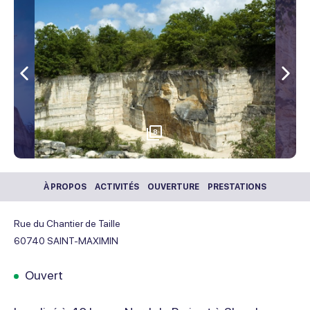
Précédent
Sui
8
À PROPOS
ACTIVITÉS
OUVERTURE
PRESTATIONS
Rue du Chantier de Taille
60740
SAINT-MAXIMIN
Ouvert