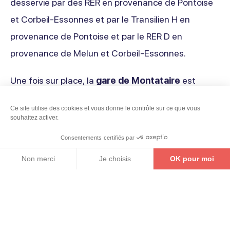
desservie par des RER en provenance de Pontoise
et Corbeil-Essonnes et par le Transilien H en
provenance de Pontoise et par le RER D en
provenance de Melun et Corbeil-Essonnes.
Une fois sur place, la
gare de Montataire
est
accessible en train en 4 min depuis la gare de Creil,
Ce site utilise des cookies et vous donne le contrôle sur ce que vous
en direction de Beauvais (TER). La
gare de Villers-
Haut
souhaitez activer.
Saint-Paul
est accessible en train en 3 min depuis
de
Consentements certifiés par
la gare de Creil, en direction de Compiègne (TER).
la
Non merci
Je choisis
OK pour moi
BILLETTERIE
CARTE INTERACTIVE
CONTACT
La
gare de Saint-Leu-d’Esserent
est accessible
page
Axeptio consent
Plateforme de Gestion du Consentement : Personnalise
en train en 6 min depuis la gare de Creil, en
Notre plateforme vous permet d'adapter et de gérer vos 
direction de Pontoise (RER).