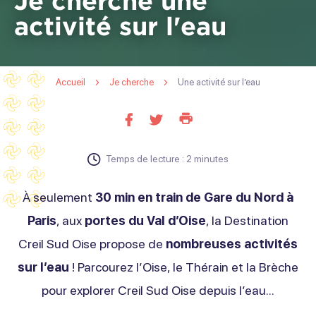
Je cherche une
activité sur l'eau
Accueil
Je cherche
Une activité sur l’eau
Imprimer
Partager
Partager
cette
sur
sur
page
facebook
twitter
Temps de lecture : 2 minutes
À seulement
30 min en train de Gare du Nord à
Paris
, aux
portes du Val d’Oise
, la Destination
Creil Sud Oise propose de
nombreuses activités
sur l’eau
! Parcourez l’Oise, le Thérain et la Brèche
pour explorer Creil Sud Oise depuis l’eau…