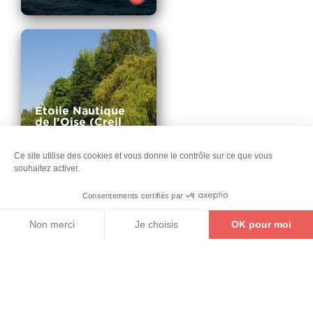
plus
Etoile Nautique
de l’Oise (Creil
Eno) – Aviron
Activités sportives,
Ce site utilise des cookies et vous donne le contrôle sur ce que vous
Haut
culturelles et formules
souhaitez activer.
itinérantes
Voir
de
Consentements certifiés par
plus
la
Non merci
Je choisis
OK pour moi
BILLETTERIE
CARTE INTERACTIVE
CONTACT
page
Axeptio consent
Plateforme de Gestion du Consentement : Personnalise
Notre plateforme vous permet d'adapter et de gérer vos 
Canoë-kayak