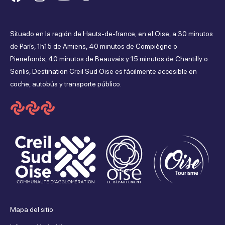
nous
nous
nous
nous
Situado en la región de Hauts-de-france, en el Oise, a 30 minutos
sur
sur
sur
sur
de París, 1h15 de Amiens, 40 minutos de Compiègne o
Pierrefonds, 40 minutos de Beauvais y 15 minutos de Chantilly o
Facebook
Instagram
Youtube
Tripadvisor
Senlis, Destination Creil Sud Oise es fácilmente accesible en
coche, autobús y transporte público.
Mapa del sitio