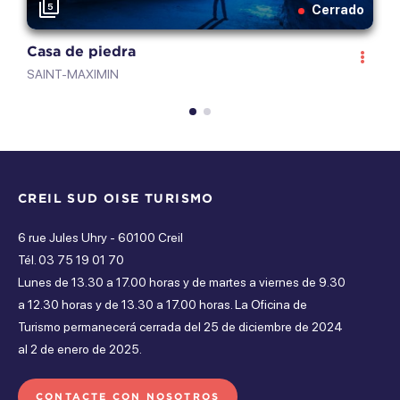
5
Cerrado
Abierto de 00h a 00h
Casa de piedra
P
Domingo
SAINT-MAXIMIN
S
Abierto de 00h a 00h
Lunes
Abierto de 00h a 00h
CREIL SUD OISE TURISMO
lunes
6 rue Jules Uhry - 60100 Creil
Cerrado
Tél. 03 75 19 01 70
martes
Lunes de 13.30 a 17.00 horas y de martes a viernes de 9.30
a 12.30 horas y de 13.30 a 17.00 horas. La Oficina de
Cerrado
Turismo permanecerá cerrada del 25 de diciembre de 2024
miÉrcoles
al 2 de enero de 2025.
Cerrado
CONTACTE CON NOSOTROS