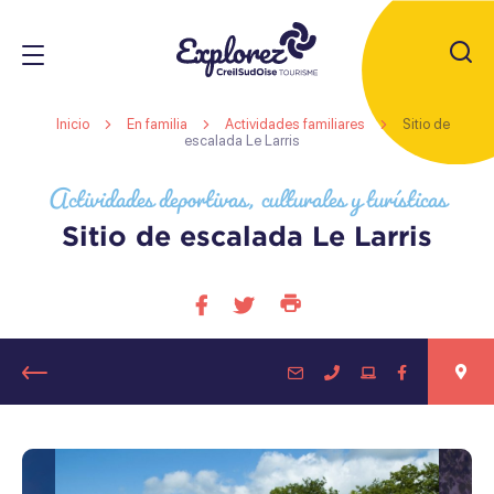
JE
RECHERC
Oficina
Inicio
En familia
Actividades familiares
Sitio de
de
escalada Le Larris
Actividades deportivas, culturales y turísticas
Turismo
s
de
Sitio de escalada Le Larris
Creil
s
Sud
Imprimir
Compartir
Compartir
s
Oise
esta
en
en
página
facebook
twitter
Retour