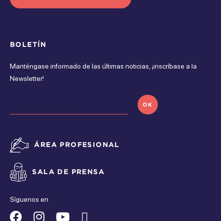
jueves
Cerrado
BOLETÍN
viernes
Manténgase informado de las últimas noticias, ¡inscríbase a la
Cerrado
Newsletter!
sÁbado
OK
Cerrado
domingo
ÁREA PROFESIONAL
Cerrado
SALA DE PRENSA
Síguenos en
Suivez-
Suivez-
Suivez-
Suivez-