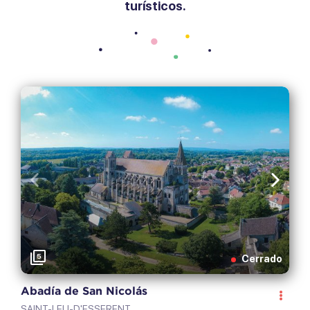
turísticos.
Anterior
Sigui
5
Cerrado
Abadía de San Nicolás
SAINT-LEU-D'ESSERENT