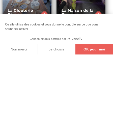
La Clouterie
La Maison de la
Rivierre
Pierre
Voir
Voir
plus
plus
Ce site utilise des cookies et vous donne le contrôle sur ce que vous
Haut
souhaitez activer.
de
Consentements certifiés par
la
Non merci
Je choisis
OK pour moi
BILLETTERIE
CARTE INTERACTIVE
CONTACT
page
Axeptio consent
Plateforme de Gestion du Consentement : Personnalise
Notre plateforme vous permet d'adapter et de gérer vos 
Le Musée
Gallé-Juillet et
L’Abbatiale
la Maison de la
Saint-Nicolas
Faïence
Voir
Voir
plus
plus