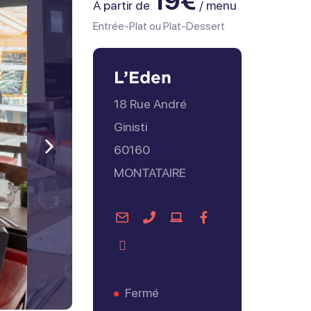
19€
À partir de
/ menu
Entrée-Plat ou Plat-Dessert
L’Eden
18 Rue André
Ginisti
60160
Suivant
MONTATAIRE
Contacter
Contacter
Visiter
Facebook
par
par
le
Tripadvisor
mail
téléphone
site
internet
Fermé