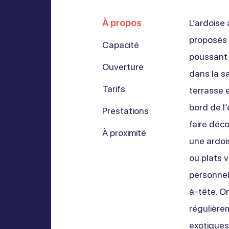
À propos
L’ardoise 
proposés o
Capacité
poussant 
Ouverture
dans la sa
Tarifs
terrasse e
bord de l’
Prestations
faire déco
À proximité
une ardois
ou plats 
personnel
à-tête. On
régulièrem
exotiques,