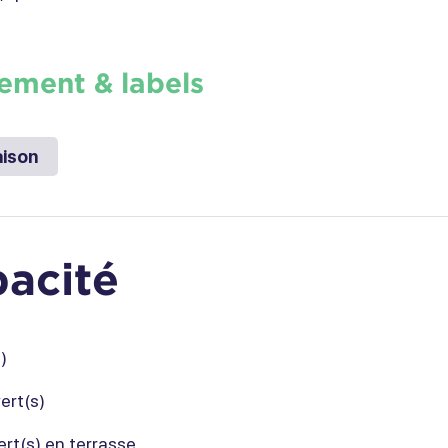
ement & labels
aison
acité
)
ert(s)
ert(s) en terrasse