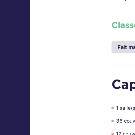
Class
Fait m
Cap
1 salle(s
36 couv
12 couv