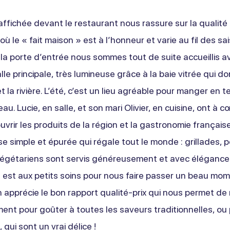
affichée devant le restaurant nous rassure sur la qualité
ù le « fait maison » est à l’honneur et varie au fil des sa
la porte d’entrée nous sommes tout de suite accueillis av
lle principale, très lumineuse grâce à la baie vitrée qui do
t la rivière. L’été, c’est un lieu agréable pour manger en 
eau. Lucie, en salle, et son mari Olivier, en cuisine, ont à
uvrir les produits de la région et la gastronomie français
e simple et épurée qui régale tout le monde : grillades, p
végétariens sont servis généreusement et avec élégance.
 est aux petits soins pour nous faire passer un beau mom
 apprécie le bon rapport qualité-prix qui nous permet de 
ent pour goûter à toutes les saveurs traditionnelles, ou 
 qui sont un vrai délice !