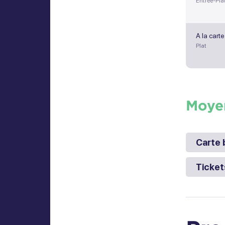
Entrée-Pla
A la carte
Plat
Moye
Carte 
Ticket