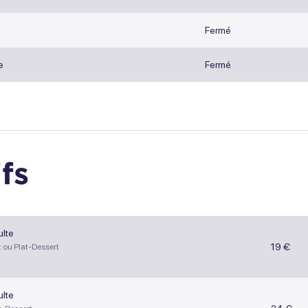
Fermé
e
Fermé
ifs
lte
19 €
t ou Plat-Dessert
lte