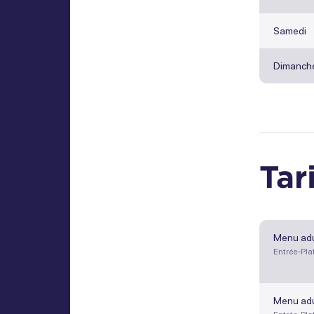
Samedi
Dimanch
Tar
Menu adu
Entrée-Pla
Menu adu