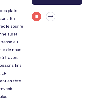
 des plats
isons. En
ec le sourire
nne sur la
terrasse au
 cœur de nous
e à travers
oissons fins
 Le
ent en tête-
revenir
plus