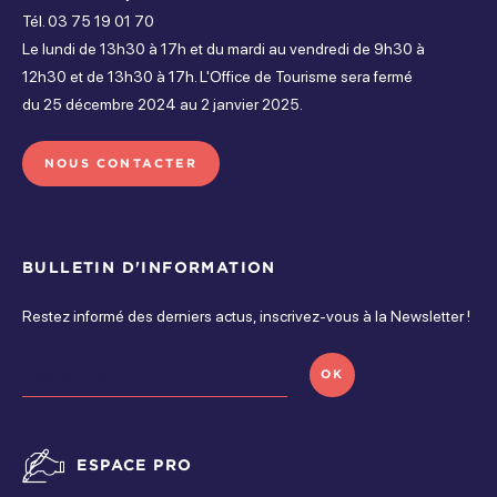
Parking gratuit
Terrasse
Wifi
Tél. 03 75 19 01 70
Jeudi
Le lundi de 13h30 à 17h et du mardi au vendredi de 9h30 à
Ouvert de 11h30 à 15h et de 18h à 00h
12h30 et de 13h30 à 17h. L'Office de Tourisme sera fermé
Services
du 25 décembre 2024 au 2 janvier 2025.
Vendredi
Ouvert de 11h30 à 15h et de 18h à 00h
NOUS CONTACTER
Plats à emporter
Samedi
Vente à emporter le midi
Ouvert de 11h30 à 15h et de 18h à 00h
BULLETIN D'INFORMATION
Dimanche
Vente à emporter le soir
Restez informé des derniers actus, inscrivez-vous à la Newsletter !
Fermé
OK
ESPACE PRO