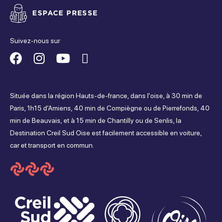
ESPACE PRESSE
Suivez-nous sur
Suivez-
Suivez-
Suivez-
Suivez-
nous
nous
nous
nous
Située dans la région Hauts-de-france, dans l'oise, à 30 min de
sur
sur
sur
sur
Paris, 1h15 d'Amiens, 40 min de Compiègne ou de Pierrefonds, 40
min de Beauvais, et à 15 min de Chantilly ou de Senlis, la
Facebook
Instagram
Youtube
Tripadvisor
Destination Creil Sud Oise est facilement accessible en voiture,
car et transport en commun.