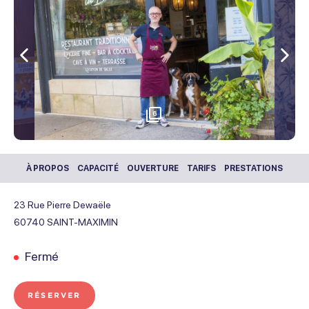
Précédent
Sui
6
À PROPOS
CAPACITÉ
OUVERTURE
TARIFS
PRESTATIONS
23 Rue Pierre Dewaële
60740
SAINT-MAXIMIN
Fermé
RÉSERVER