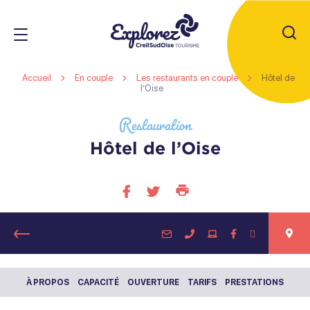
JE
RECHERC
Office
Accueil
En couple
Les restaurants en couple
Hôtel de
de
l’Oise
Restauration
Tourisme
r
s
Creil
r
Hôtel de l’Oise
Sud
s
Oise
r
Imprimer
Partager
Partager
s
cette
sur
sur
page
facebook
twitter
Retour
À PROPOS
CAPACITÉ
OUVERTURE
TARIFS
PRESTATIONS