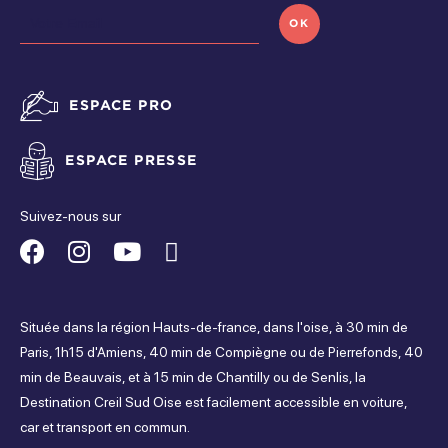
OK
ESPACE PRO
ESPACE PRESSE
Suivez-nous sur
Suivez-
Suivez-
Suivez-
Suivez-
nous
nous
nous
nous
Située dans la région Hauts-de-france, dans l'oise, à 30 min de
sur
sur
sur
sur
Paris, 1h15 d'Amiens, 40 min de Compiègne ou de Pierrefonds, 40
min de Beauvais, et à 15 min de Chantilly ou de Senlis, la
Facebook
Instagram
Youtube
Tripadvisor
Destination Creil Sud Oise est facilement accessible en voiture,
car et transport en commun.