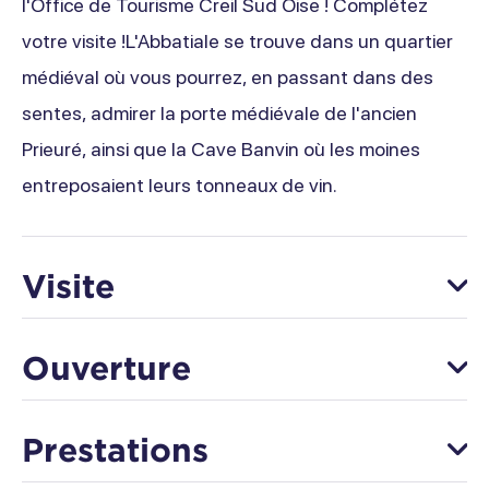
l'Office de Tourisme Creil Sud Oise ! Complétez
votre visite !L'Abbatiale se trouve dans un quartier
médiéval où vous pourrez, en passant dans des
sentes, admirer la porte médiévale de l'ancien
Prieuré, ainsi que la Cave Banvin où les moines
entreposaient leurs tonneaux de vin.
Visite
À partir de 6 an(s)
Ouverture
Langues visite
Du 01 juin au 13 septembre
Prestations
Français
Lundi