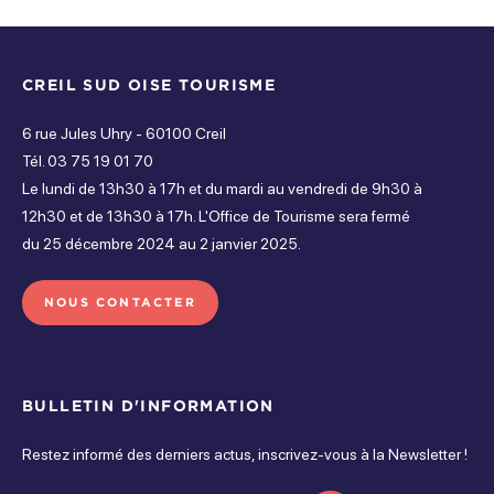
Services
Fermé
Mardi
CREIL SUD OISE TOURISME
Parking gratuit
Toilettes
Fermé
6 rue Jules Uhry - 60100 Creil
Mercredi
Tél. 03 75 19 01 70
Le lundi de 13h30 à 17h et du mardi au vendredi de 9h30 à
Fermé
12h30 et de 13h30 à 17h. L'Office de Tourisme sera fermé
du 25 décembre 2024 au 2 janvier 2025.
Jeudi
Fermé
NOUS CONTACTER
Vendredi
Fermé
BULLETIN D'INFORMATION
Samedi
Restez informé des derniers actus, inscrivez-vous à la Newsletter !
Fermé