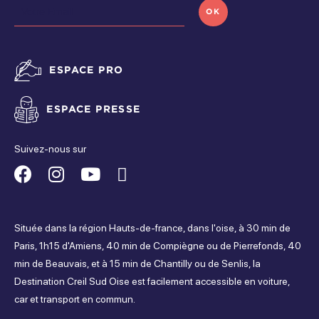
Dimanche
OK
Ouvert de 14h30 à 18h
ESPACE PRO
ESPACE PRESSE
Suivez-nous sur
Suivez-
Suivez-
Suivez-
Suivez-
nous
nous
nous
nous
Située dans la région Hauts-de-france, dans l'oise, à 30 min de
sur
sur
sur
sur
Paris, 1h15 d'Amiens, 40 min de Compiègne ou de Pierrefonds, 40
min de Beauvais, et à 15 min de Chantilly ou de Senlis, la
Facebook
Instagram
Youtube
Tripadvisor
Destination Creil Sud Oise est facilement accessible en voiture,
car et transport en commun.