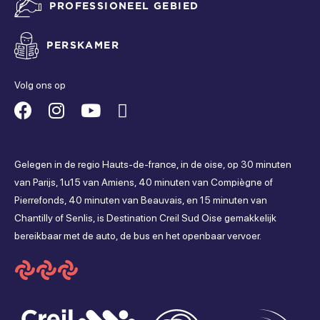
PROFESSIONEEL GEBIED
PERSKAMER
Volg ons op
Suivez-
Suivez-
Suivez-
Suivez-
nous
nous
nous
nous
Gelegen in de regio Hauts-de-france, in de oise, op 30 minuten
sur
sur
sur
sur
van Parijs, 1u15 van Amiens, 40 minuten van Compiègne of
Pierrefonds, 40 minuten van Beauvais, en 15 minuten van
Facebook
Instagram
Youtube
Tripadvisor
Chantilly of Senlis, is Destination Creil Sud Oise gemakkelijk
bereikbaar met de auto, de bus en het openbaar vervoer.