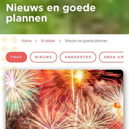
Nieuws en goede
plannen
Home
Ik verken
Nieuws en goede plannen
TOUT
NIEUWS
ANEKDOTES
ONZE AMB