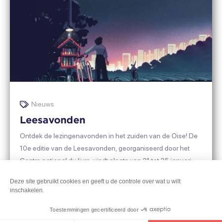
Nieuws
Leesavonden
Ontdek de lezingenavonden in het zuiden van de Oise! De
10e editie van de Leesavonden, georganiseerd door het
Centre national du livre, vindt plaats van 21 tot 25 januari
2026. Het is een gelegenheid om nieuwe culturele
Voir
Deze site gebruikt cookies en geeft u de controle over wat u wilt
ontdekkingen te doen, met evenementen, spelletjes,
Haut
inschakelen.
plus
concerten en natuurlijk lezingen! Blijf op de hoogte, [...]
de
Toestemmingen gecertificeerd door
la