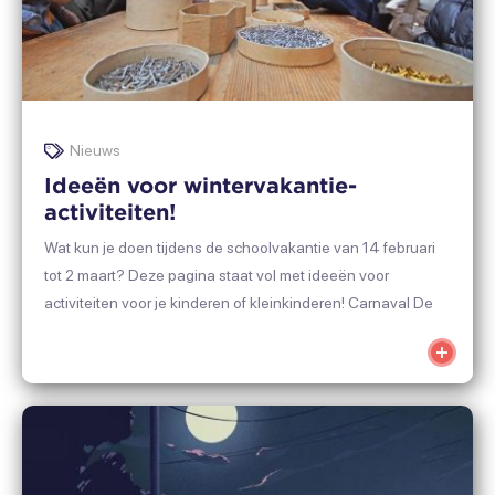
Nieuws
Ideeën voor wintervakantie-
activiteiten!
Wat kun je doen tijdens de schoolvakantie van 14 februari
tot 2 maart? Deze pagina staat vol met ideeën voor
activiteiten voor je kinderen of kleinkinderen! Carnaval De
stad Saint-Maximin organiseert een "familiecarnaval in de
Voir
jungle", dus kom verkleed: je wordt geschminkt en door de
plus
straten geparadeerd. [...]