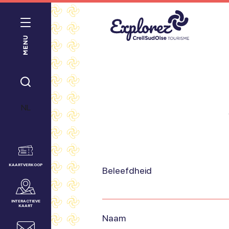
MENU
Creil
Sud
Oise
IK
Dienst
ZOEK
NL
voor
Toerisme
KAARTVERKOOP
Beleefdheid
INTERACTIEVE
KAART
Naam