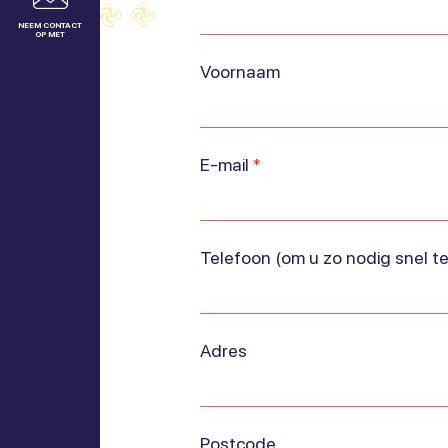
NEEM CONTACT
OP MET
Voornaam
E-mail
*
Telefoon (om u zo nodig snel t
Adres
Postcode