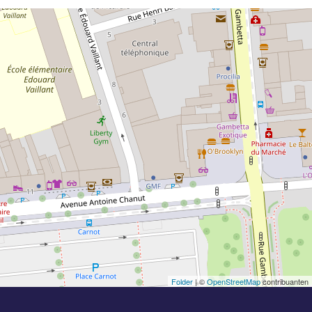
Folder
| ©
OpenStreetMap
contribuanten