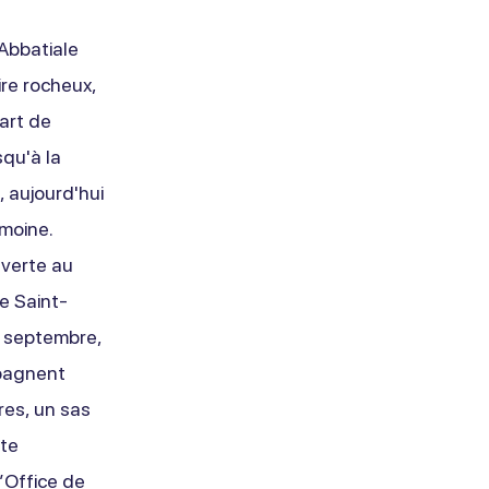
 Abbatiale
ire rocheux,
'art de
squ'à la
, aujourd'hui
imoine.
uverte au
e Saint-
à septembre,
mpagnent
res, un sas
ute
’Office de