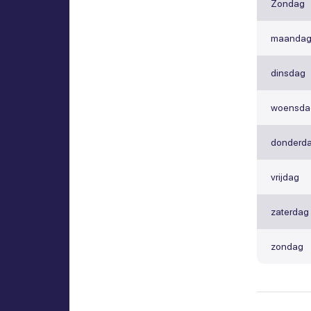
Zondag
maanda
dinsdag
woensda
donderd
vrijdag
zaterdag
zondag