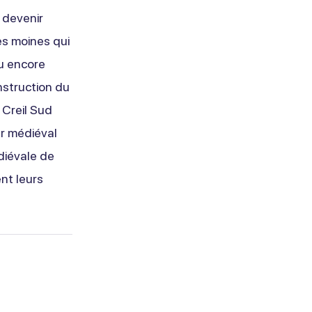
 devenir
des moines qui
ou encore
onstruction du
 Creil Sud
er médiéval
diévale de
nt leurs