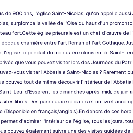
s de 900 ans, l'église Saint-Nicolas, qu'on appelle aussi
olas, surplombe la vallée de l'Oise du haut d'un promonto
teau fort.Cette église prieurale est un chef d’œuvre de l
, époque charnière entre l'art Roman et l'art Gothique.Ju
n, l'église dépendait du monastère clunisien de Saint-Leu
 privée que vous pouvez visiter lors des Journées du Patr
vez-vous visiter l'Abbatiale Saint-Nicolas ? Rarement o
us pouvez tout de même découvrir l'intérieur de l'Abbatial
 Saint-Leu-d'Esserent les dimanches après-midi, de juin 
isites libres. Des panneaux explicatifs et un livret acco
te (Disponible en français/anglais).En dehors de ces horai
 permet d'admirer l'intérieur de l'église, tous les jours, to
ous pouvez également suivre une des visites guidées de l