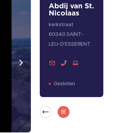
Abdij van St.
Nicolaas
kerkstraat
60340
SAINT-
LEU-D'ESSERENT
Contact
Contact
Bezoek
Volgende
per
per
de
post
telefoon
website
Gesloten