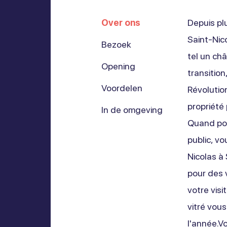
Over ons
Depuis plu
Saint-Nic
Bezoek
tel un châ
Opening
transition
Voordelen
Révolutio
propriété
In de omgeving
Quand pou
public, vo
Nicolas à
pour des v
votre visi
vitré vous
l'année.V