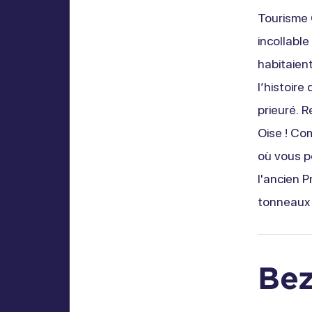
Tourisme C
incollable
habitaient
l’histoire
prieuré. 
Oise ! Com
où vous p
l'ancien P
tonneaux 
Be