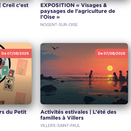
Creil c'est
EXPOSITION « Visages &
paysages de l’agriculture de
l’Oise »
NOGENT-SUR-OISE
De 07/08/2026
De 07/08/2026
rs du Petit
Activités estivales | L’été des
familles à Villers
VILLERS-SAINT-PAUL