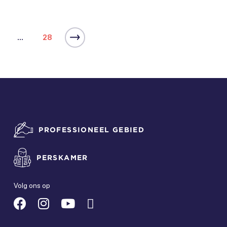
...
28
PROFESSIONEEL GEBIED
PERSKAMER
Volg ons op
Suivez-
Suivez-
Suivez-
Suivez-
nous
nous
nous
nous