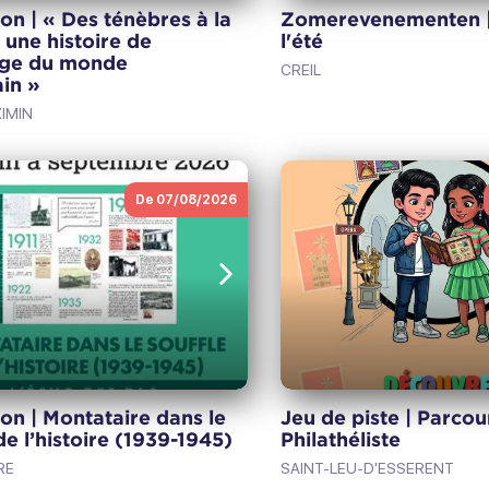
on | « Des ténèbres à la
Zomerevenementen | 
 une histoire de
l'été
rage du monde
CREIL
ain »
IMIN
De 07/08/2026
e
Volgende
Jeu de piste | Parcou
on | Montataire dans le
Philathéliste
de l’histoire (1939-1945)
SAINT-LEU-D'ESSERENT
RE