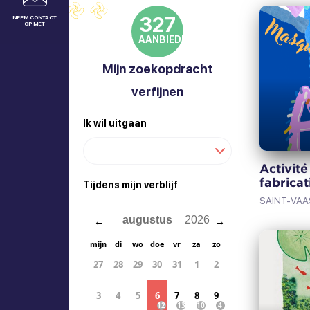
pagina
afdrukken
327
NEEM CONTACT
OP MET
AANBIEDINGEN
Mijn zoekopdracht
verfijnen
Ik wil uitgaan
Activité
fabrica
Tijdens mijn verblijf
SAINT-VAA
←
→
mijn
di
wo
doe
vr
za
zo
27
28
29
30
31
1
2
3
4
5
6
7
8
9