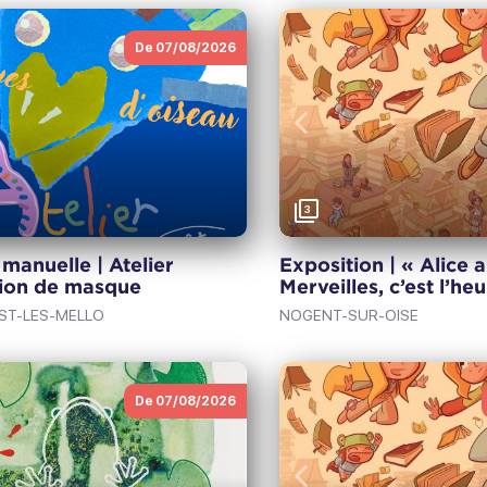
De 07/08/2026
Vorige
3
 manuelle | Atelier
Exposition | « Alice 
tion de masque
Merveilles, c’est l’he
ST-LES-MELLO
NOGENT-SUR-OISE
De 07/08/2026