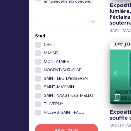
en tweedehands goederen
Expositi
lumière,
l’éclai
souterr
SAINT-MAX
Stad
CREIL
MAYSEL
MONTATAIRE
NOGENT-SUR-OISE
Vorig
SAINT-LEU-D'ESSERENT
SAINT-MAXIMIN
SAINT-VAAST-LES-MELLO
3
THIVERNY
Expositi
VILLERS-SAINT-PAUL
souffle 
MONTATAI
DEEL MIJN