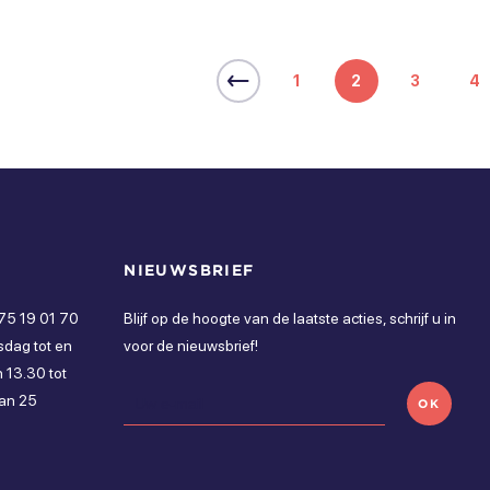
1
2
3
4
NIEUWSBRIEF
 75 19 01 70
Blijf op de hoogte van de laatste acties, schrijf u in
sdag tot en
voor de nieuwsbrief!
 13.30 tot
van 25
OK