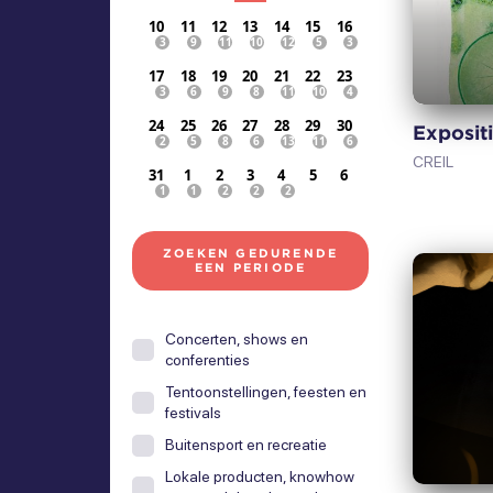
10
11
12
13
14
15
16
17
18
19
20
21
22
23
24
25
26
27
28
29
30
Exposit
CREIL
31
1
2
3
4
5
6
ZOEKEN GEDURENDE
EEN PERIODE
Concerten, shows en
conferenties
Tentoonstellingen, feesten en
festivals
Buitensport en recreatie
Lokale producten, knowhow