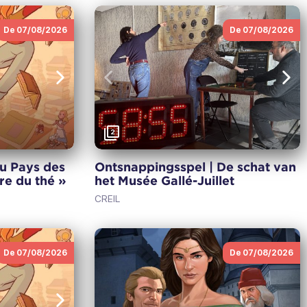
De 07/08/2026
De 07/08/2026
Volgende
Vorige
Vol
2
au Pays des
Ontsnappingsspel | De schat van
ure du thé »
het Musée Gallé-Juillet
CREIL
De 07/08/2026
De 07/08/2026