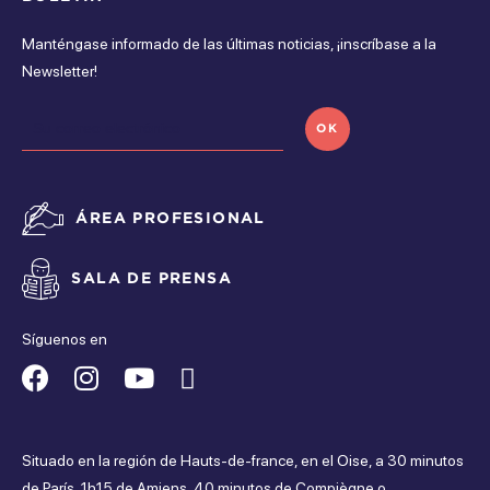
Manténgase informado de las últimas noticias, ¡inscríbase a la
Newsletter!
OK
ÁREA PROFESIONAL
SALA DE PRENSA
Síguenos en
Suivez-
Suivez-
Suivez-
Suivez-
nous
nous
nous
nous
Situado en la región de Hauts-de-france, en el Oise, a 30 minutos
sur
sur
sur
sur
de París, 1h15 de Amiens, 40 minutos de Compiègne o