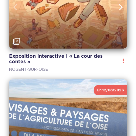
Anterior
Sigui
2
Exposition interactive | « La cour des
contes »
NOGENT-SUR-OISE
En 12/08/2026