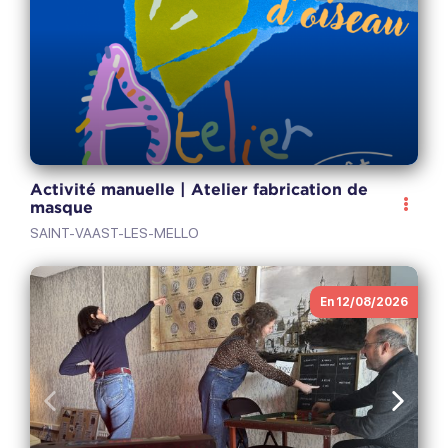
Activité manuelle | Atelier fabrication de
masque
SAINT-VAAST-LES-MELLO
En 12/08/2026
Anterior
Sigui