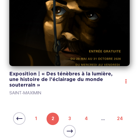
Exposition | « Des ténèbres à la lumière,
une histoire de l’éclairage du monde
souterrain »
SAINT-MAXIMIN
1
2
3
4
...
24