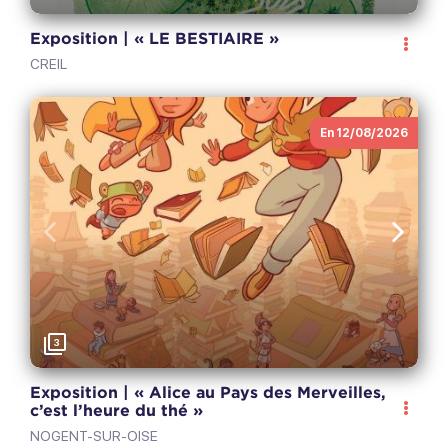
Exposition | « LE BESTIAIRE »
CREIL
En 12/08/2026
Anterior
Sigui
3
Exposition | « Alice au Pays des Merveilles,
c’est l’heure du thé »
NOGENT-SUR-OISE