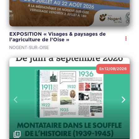
EXPOSITION « Visages & paysages de
l’agriculture de l’Oise »
NOGENT-SUR-OISE
En 12/08/2026
Anterior
Sigui
3