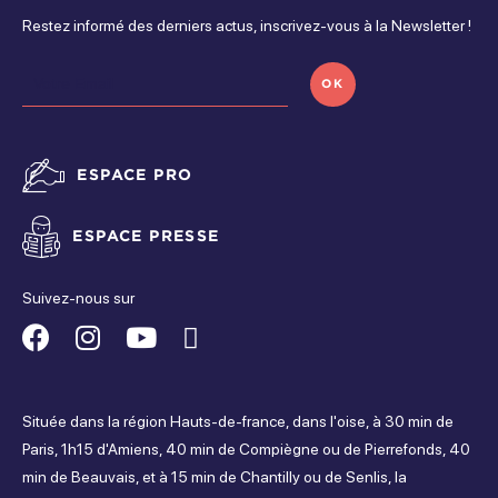
Restez informé des derniers actus, inscrivez-vous à la Newsletter !
Activités sur place
Ouvert de 10h30 à 23h
OK
Escape Game
ESPACE PRO
ESPACE PRESSE
Suivez-nous sur
Suivez-
Suivez-
Suivez-
Suivez-
nous
nous
nous
nous
Située dans la région Hauts-de-france, dans l'oise, à 30 min de
sur
sur
sur
sur
Paris, 1h15 d'Amiens, 40 min de Compiègne ou de Pierrefonds, 40
min de Beauvais, et à 15 min de Chantilly ou de Senlis, la
Facebook
Instagram
Youtube
Tripadvisor