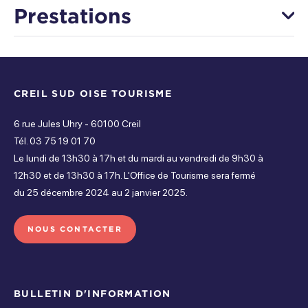
Tarif adulte
Fermé
Prestations
Par personne en fonction de la durée, nombre de pers, activité choisie
Mardi
25 €
Équipements
Ouvert de 14h à 23h
Mercredi
Moyens de paiement
CREIL SUD OISE TOURISME
Ascenseur
Parking gratuit
Ouvert de 14h à 23h
6 rue Jules Uhry - 60100 Creil
Carte bancaire
Chèques Vacances
Restauration sur place
Toilettes
Wifi
Tél. 03 75 19 01 70
Jeudi
Le lundi de 13h30 à 17h et du mardi au vendredi de 9h30 à
Ouvert de 14h à 23h
Chèques Vacances Connect
Espèces
12h30 et de 13h30 à 17h. L'Office de Tourisme sera fermé
Services
du 25 décembre 2024 au 2 janvier 2025.
Vendredi
Virement
American Express
Ouvert de 14h à 23h
NOUS CONTACTER
Accompagnateur
Boutique(s)
Samedi
Espace jeux
Restaurant
Ouvert de 10h30 à 23h
BULLETIN D'INFORMATION
Dimanche