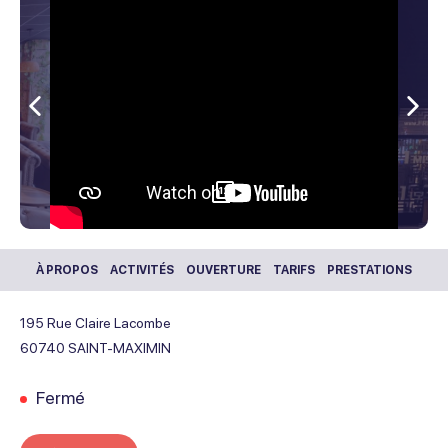
Précédent
Sui
12
À PROPOS
ACTIVITÉS
OUVERTURE
TARIFS
PRESTATIONS
195 Rue Claire Lacombe
60740
SAINT-MAXIMIN
Fermé