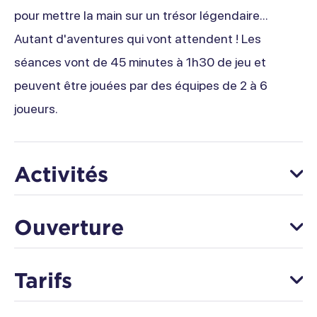
pour mettre la main sur un trésor légendaire...
Autant d'aventures qui vont attendent ! Les
séances vont de 45 minutes à 1h30 de jeu et
peuvent être jouées par des équipes de 2 à 6
joueurs.
Activités
Escape game
Ouverture
Du 07 août au 31 décembre
Tarifs
Lundi