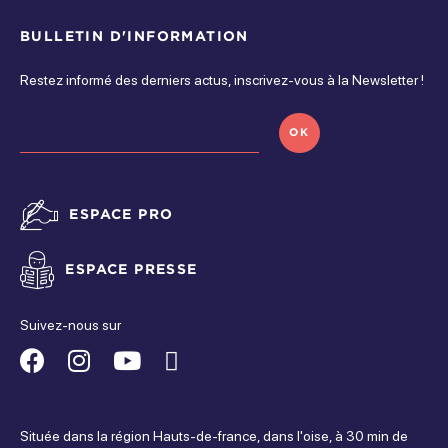
BULLETIN D'INFORMATION
Restez informé des derniers actus, inscrivez-vous à la Newsletter !
OK
ESPACE PRO
ESPACE PRESSE
Suivez-nous sur
Suivez-
Suivez-
Suivez-
Suivez-
nous
nous
nous
nous
Située dans la région Hauts-de-france, dans l'oise, à 30 min de