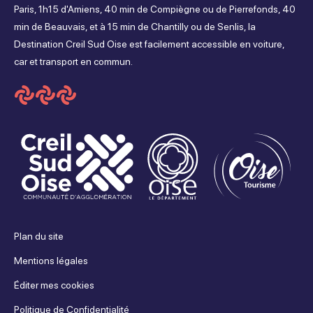
sur
sur
sur
sur
Paris, 1h15 d'Amiens, 40 min de Compiègne ou de Pierrefonds, 40
min de Beauvais, et à 15 min de Chantilly ou de Senlis, la
Facebook
Instagram
Youtube
Tripadvisor
Destination Creil Sud Oise est facilement accessible en voiture,
car et transport en commun.
Plan du site
Mentions légales
Éditer mes cookies
Politique de Confidentialité