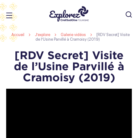
JE
RECHERC
Office
Accueil
J’explore
Galerie vidéos
[RDV Secret] Visite
de
de l’Usine Parvillé à Cramoisy (2019)
Tourisme
r
[RDV Secret] Visite
s
Creil
de l’Usine Parvillé à
r
Sud
s
Cramoisy (2019)
Oise
r
s