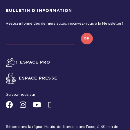
BULLETIN D'INFORMATION
Restez informé des derniers actus, inscrivez-vous à la Newsletter !
OK
ESPACE PRO
ESPACE PRESSE
Suivez-nous sur
Suivez-
Suivez-
Suivez-
Suivez-
nous
nous
nous
nous
Située dans la région Hauts-de-france, dans l'oise, à 30 min de