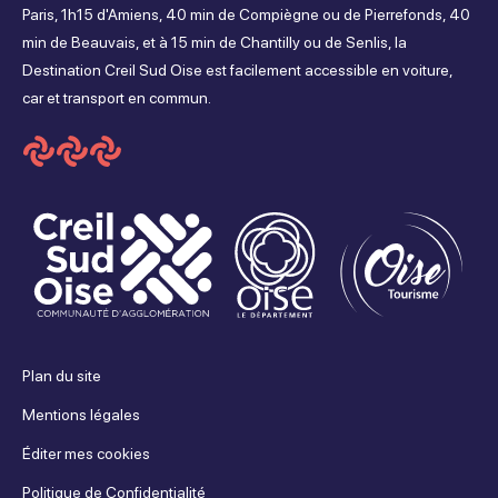
sur
sur
sur
sur
Paris, 1h15 d'Amiens, 40 min de Compiègne ou de Pierrefonds, 40
min de Beauvais, et à 15 min de Chantilly ou de Senlis, la
Facebook
Instagram
Youtube
Tripadvisor
Destination Creil Sud Oise est facilement accessible en voiture,
car et transport en commun.
Plan du site
Mentions légales
Éditer mes cookies
Politique de Confidentialité