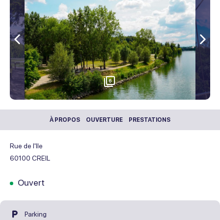
Précédent
Sui
6
À PROPOS
OUVERTURE
PRESTATIONS
Rue de l'Ile
60100
CREIL
Ouvert
Parking