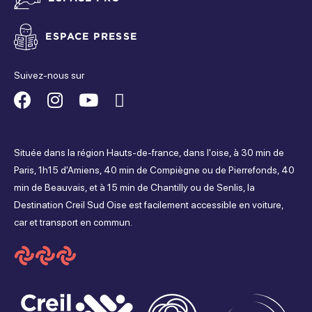
ESPACE PRESSE
Suivez-nous sur
Suivez-
Suivez-
Suivez-
Suivez-
nous
nous
nous
nous
Située dans la région Hauts-de-france, dans l'oise, à 30 min de
sur
sur
sur
sur
Paris, 1h15 d'Amiens, 40 min de Compiègne ou de Pierrefonds, 40
min de Beauvais, et à 15 min de Chantilly ou de Senlis, la
Facebook
Instagram
Youtube
Tripadvisor
Destination Creil Sud Oise est facilement accessible en voiture,
car et transport en commun.