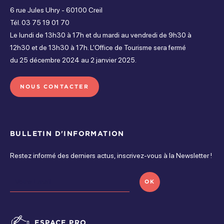
Ouvert de 00h à 00h
6 rue Jules Uhry - 60100 Creil
Mercredi
Tél. 03 75 19 01 70
Services
Le lundi de 13h30 à 17h et du mardi au vendredi de 9h30 à
Ouvert de 00h à 00h
12h30 et de 13h30 à 17h. L'Office de Tourisme sera fermé
Aire de pique-nique
Espace jeux
du 25 décembre 2024 au 2 janvier 2025.
Jeudi
Ouvert de 00h à 00h
NOUS CONTACTER
Parking gratuit
Vendredi
Ouvert de 00h à 00h
Activités sur place
BULLETIN D'INFORMATION
Samedi
Restez informé des derniers actus, inscrivez-vous à la Newsletter !
Animation thématique spécifique
Pêche
Ouvert de 00h à 00h
Dimanche
OK
Piscine intérieure
Promenades
Ouvert de 00h à 00h
ESPACE PRO