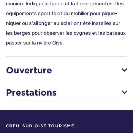
manière ludique la faune et la flore présentes. Des
équipements sportifs et du mobilier pour pique-
niquer ou s'allonger au soleil ont été installés sur
les berges pour observer les cygnes et les bateaux
passer sur la rivière Oise.
Ouverture
Du 01 janvier au 31 décembre
Prestations
Lundi
Équipements
Ouvert de 00h à 00h
Mardi
CREIL SUD OISE TOURISME
Parking gratuit
Toilettes