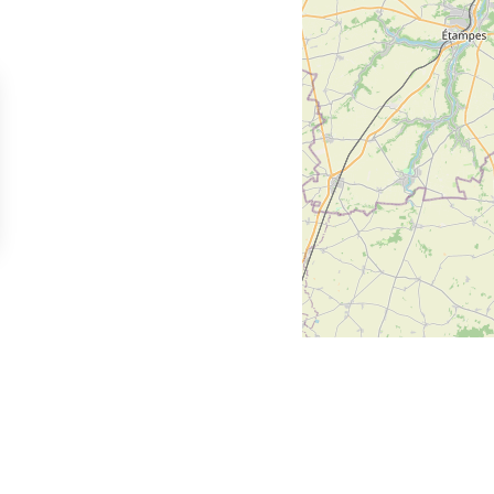
sez vos Options
s paramètres de confidentialité, en garantissant la con