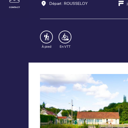
Départ : ROUSSELOY
CONTACT
À pied
En VTT