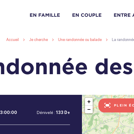
EN FAMILLE
EN COUPLE
ENTRE 
Accueil
Je cherche
Une randonnée ou balade
La randonné
ndonnée des
+
PLEIN É
−
3:00:00
Dénivelé :
133 D+