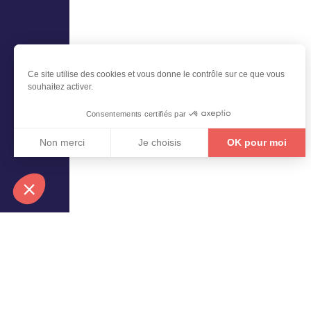
Ce site utilise des cookies et vous donne le contrôle sur ce que vous
souhaitez activer.
Consentements certifiés par
Non merci
Je choisis
OK pour moi
Axeptio consent
Plateforme de Gestion du Consentement : Personnali
Notre plateforme vous permet d'adapter et de gérer vo