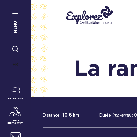
MENU
Office
de
Tourisme
JE
La ra
Creil
RECHERCHE
FR
Sud
Oise
BILLETTERIE
Distance :
10,6 km
Durée
(moyenne)
:
0
CARTE
INTERACTIVE