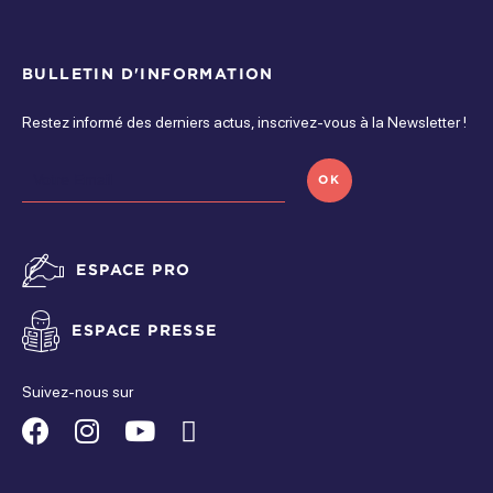
BULLETIN D'INFORMATION
Restez informé des derniers actus, inscrivez-vous à la Newsletter !
OK
ESPACE PRO
ESPACE PRESSE
Suivez-nous sur
Suivez-
Suivez-
Suivez-
Suivez-
nous
nous
nous
nous