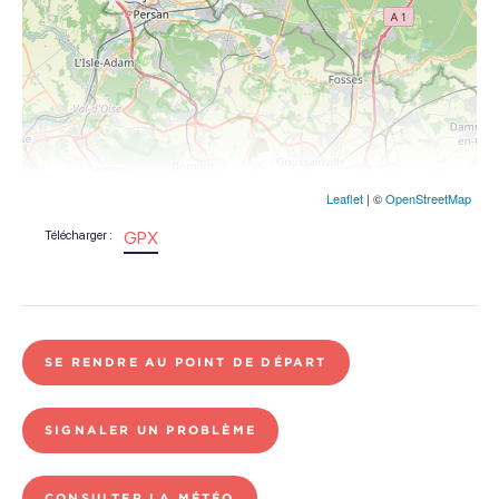
Leaflet
| ©
OpenStreetMap
GPX
Télécharger :
SE RENDRE AU POINT DE DÉPART
SIGNALER UN PROBLÈME
CONSULTER LA MÉTÉO