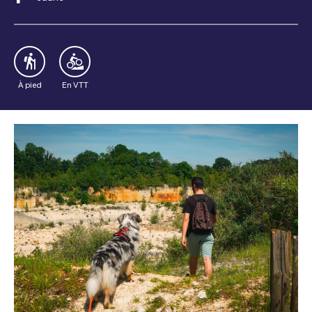
À pied
En VTT