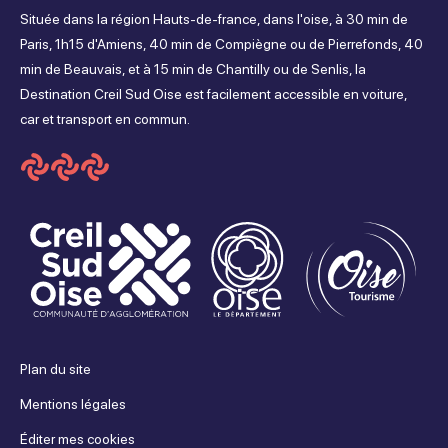
Située dans la région Hauts-de-france, dans l'oise, à 30 min de
sur
sur
sur
sur
Paris, 1h15 d'Amiens, 40 min de Compiègne ou de Pierrefonds, 40
min de Beauvais, et à 15 min de Chantilly ou de Senlis, la
Facebook
Instagram
Youtube
Tripadvisor
Destination Creil Sud Oise est facilement accessible en voiture,
car et transport en commun.
Plan du site
Mentions légales
Éditer mes cookies