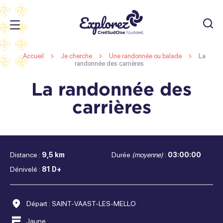
JE
RECHERC
Office
Accueil
Je cherche
Une randonnée ou balade
La
de
randonnée des carrières
Tourisme
r
La randonnée des
s
Creil
carrières
r
Sud
s
Oise
r
s
Distance :
9,5 km
Durée
(moyenne)
:
03:00:00
Dénivelé :
81 D+
Départ : SAINT-VAAST-LES-MELLO
Jaune