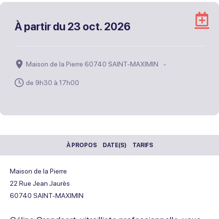
A
À partir du
23 oct. 2026
à
m
A
Maison de la Pierre 60740 SAINT-MAXIMIN
G
de 9h30 à 17h00
À PROPOS
DATE(S)
TARIFS
Maison de la Pierre
22 Rue Jean Jaurès
60740
SAINT-MAXIMIN