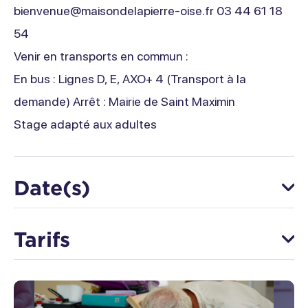
bienvenue@maisondelapierre-oise.fr 03 44 61 18
54
Venir en transports en commun :
En bus : Lignes D, E, AXO+ 4 (Transport à la
demande) Arrêt : Mairie de Saint Maximin
Stage adapté aux adultes
Date(s)
Du 23 octobre au 25 octobre
Tarifs
Lundi
Tarif unique
Fermé
1 jour