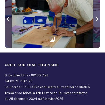
Mardi
115 €
Fermé
Tarif réduit
1 jour, habitant ACSO
Mercredi
Précédent
Sui
110 €
Fermé
Tarif unique
Jeudi
3
2 jours
Fermé
212 €
Vendredi
Tarif réduit
2 jours, habitant ACSO
CREIL SUD OISE TOURISME
Ouvert de 09h30 à 17h
200 €
Samedi
6 rue Jules Uhry - 60100 Creil
Tél. 03 75 19 01 70
Tarif unique
Ouvert de 09h30 à 17h
Le lundi de 13h30 à 17h et du mardi au vendredi de 9h30 à
3 jours
12h30 et de 13h30 à 17h. L'Office de Tourisme sera fermé
Dimanche
285 €
du 25 décembre 2024 au 2 janvier 2025.
Ouvert de 09h30 à 17h