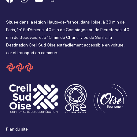
nous
nous
nous
nous
Située dans la région Hauts-de-france, dans l'oise, à 30 min de
sur
sur
sur
sur
Paris, 1h15 d'Amiens, 40 min de Compiègne ou de Pierrefonds, 40
min de Beauvais, et à 15 min de Chantilly ou de Senlis, la
Facebook
Instagram
Youtube
Tripadvisor
Destination Creil Sud Oise est facilement accessible en voiture,
car et transport en commun.
Plan du site