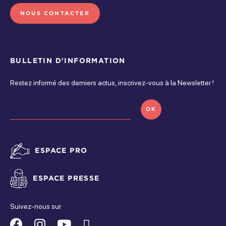
Tarif réduit
NOUS CONTACTER
3 jours, habitant ACSO
266 €
BULLETIN D'INFORMATION
Restez informé des derniers actus, inscrivez-vous à la Newsletter !
OK
ESPACE PRO
ESPACE PRESSE
Suivez-nous sur
Suivez-
Suivez-
Suivez-
Suivez-