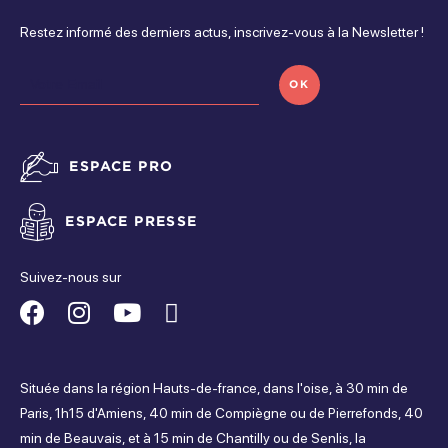
Restez informé des derniers actus, inscrivez-vous à la Newsletter !
OK
ESPACE PRO
ESPACE PRESSE
Suivez-nous sur
Suivez-
Suivez-
Suivez-
Suivez-
nous
nous
nous
nous
Située dans la région Hauts-de-france, dans l'oise, à 30 min de
sur
sur
sur
sur
Paris, 1h15 d'Amiens, 40 min de Compiègne ou de Pierrefonds, 40
min de Beauvais, et à 15 min de Chantilly ou de Senlis, la