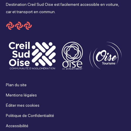
Facebook
Instagram
Youtube
Tripadvisor
Destination Creil Sud Oise est facilement accessible en voiture,
car et transport en commun.
Plan du site
Mentions légales
Éditer mes cookies
Politique de Confidentialité
Accessibilité