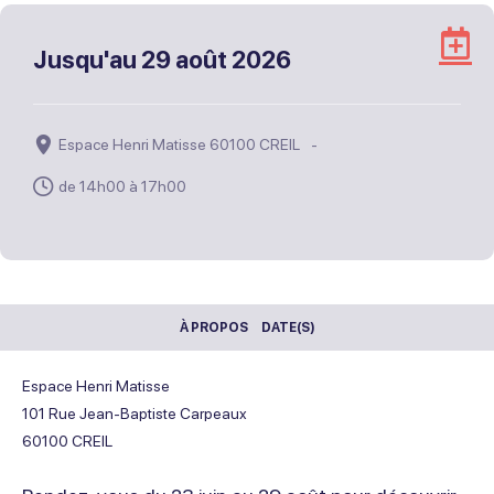
A
Jusqu'au
29 août 2026
à
m
A
Espace Henri Matisse 60100 CREIL
G
de 14h00 à 17h00
À PROPOS
DATE(S)
Espace Henri Matisse
101 Rue Jean-Baptiste Carpeaux
60100
CREIL