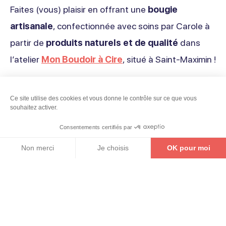
Faites (vous) plaisir en offrant une
bougie
artisanale
, confectionnée avec soins par Carole à
partir de
produits naturels et de qualité
dans
l’atelier
Mon Boudoir à Cire
, situé à Saint-Maximin !
Rendez-vous sur la boutique en ligne (attention au
Ce site utilise des cookies et vous donne le contrôle sur ce que vous
délais de création de 15 jours !) ou à
Truffaut de Saint-
Haut
souhaitez activer.
Maximin
les jours suivants : samedi 30 novembre à
de
Consentements certifiés par
13h30, dimanche 8 décembre à 9h, samedi 14
la
Non merci
Je choisis
OK pour moi
décembre à 13h30, samedi 21 décembre à 13h30 et
BILLETTERIE
CARTE INTERACTIVE
CONTACT
page
Axeptio consent
Plateforme de Gestion du Consentement : Personnalise
dimanche 22 décembre à 9h.
Notre plateforme vous permet d'adapter et de gérer vos 
BOUTIQUE EN LIGNE