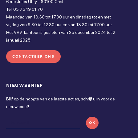
6 rue Jules Uhry - 60100 Creil
maandag
Tél. 03 75 19 01 70
Diensten
Maandag van 13.30 tot 17.00 uur en dinsdag tot en met
Gesloten
vrijdag van 9.30 tot 12.30 uur en van 13.30 tot 17.00 uur.
Begeleider
Uitlenen van uitrusting
Het VVV-kantoor is gesloten van 25 december 2024 tot 2
dinsdag
januari 2025.
Gesloten
CONTACTEER ONS
woensdag
Gesloten
donderdag
NIEUWSBRIEF
Gesloten
Blijf op de hoogte van de laatste acties, schrijf u in voor de
nieuwsbrief!
vrijdag
Gesloten
OK
zaterdag