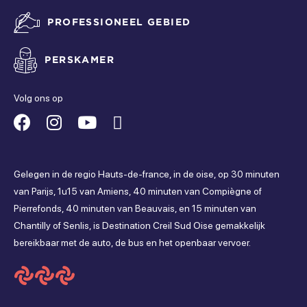
Gesloten
PROFESSIONEEL GEBIED
zondag
PERSKAMER
Gesloten
Volg ons op
Suivez-
Suivez-
Suivez-
Suivez-
nous
nous
nous
nous
Gelegen in de regio Hauts-de-france, in de oise, op 30 minuten
sur
sur
sur
sur
van Parijs, 1u15 van Amiens, 40 minuten van Compiègne of
Pierrefonds, 40 minuten van Beauvais, en 15 minuten van
Facebook
Instagram
Youtube
Tripadvisor
Chantilly of Senlis, is Destination Creil Sud Oise gemakkelijk
bereikbaar met de auto, de bus en het openbaar vervoer.