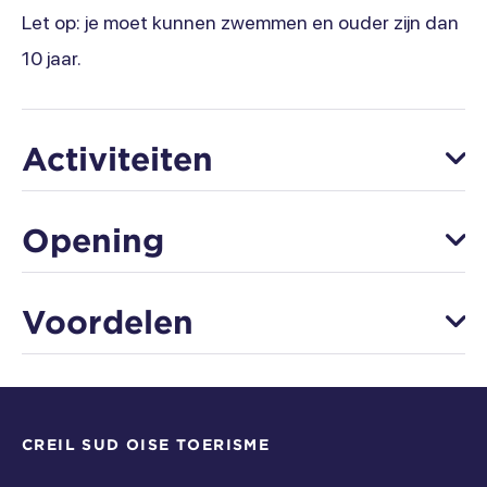
Let op: je moet kunnen zwemmen en ouder zijn dan
10 jaar.
Activiteiten
Roeien
Opening
Van 06 januari naar 29 december
Voordelen
Zondag
Apparatuur
Open van 09h à 12h
Zaterdag
CREIL SUD OISE TOERISME
Gratis parkeren
Toiletten
Open van 09h à 12h