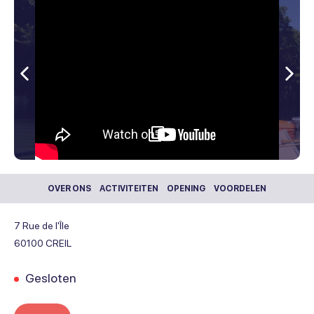
Vorige
Vol
5
OVER ONS
ACTIVITEITEN
OPENING
VOORDELEN
7 Rue de l'Île
60100
CREIL
Gesloten