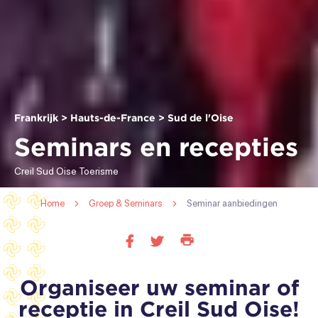
Frankrijk > Hauts-de-France > Sud de l'Oise
Seminars en recepties
Creil Sud Oise Toerisme
Home
Groep & Seminars
Seminar aanbiedingen
Deze
Deel
Deel
pagina
op
op
afdrukken
facebook
twitter
Organiseer uw seminar of
receptie in Creil Sud Oise!