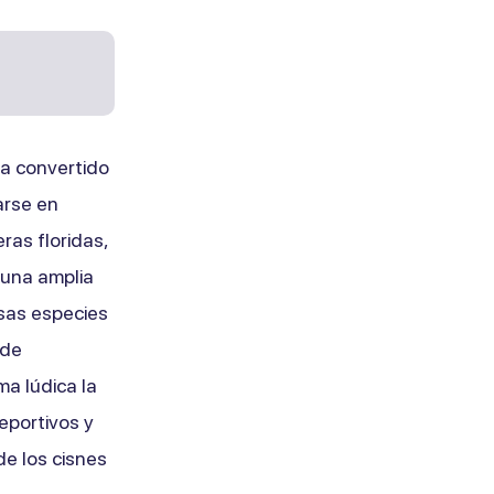
a convertido
arse en
ras floridas,
 una amplia
osas especies
 de
ma lúdica la
deportivos y
de los cisnes