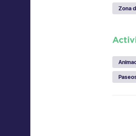
Zona d
Activ
Animac
Paseo