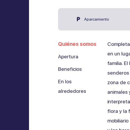
Aparcamiento
Quiénes somos
Completam
en un luga
Apertura
familia. E
Beneficios
senderos 
En los
zona de c
alrededores
animales y
interpreta
flora y la
mobiliario