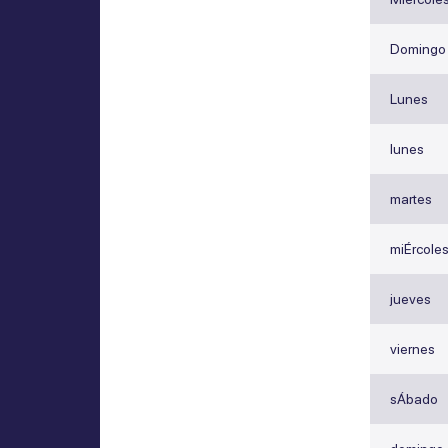
Domingo
Lunes
lunes
martes
miÉrcole
jueves
viernes
sÁbado