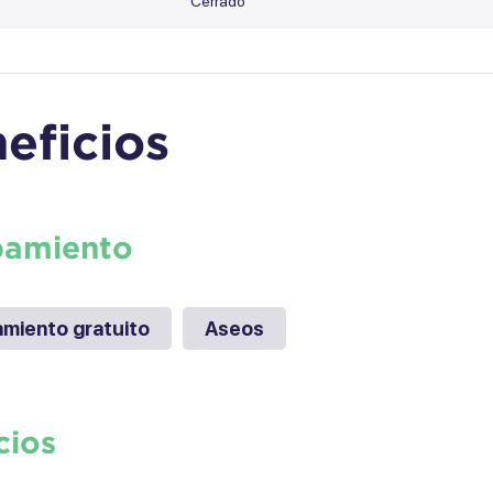
Cerrado
eficios
pamiento
miento gratuito
Aseos
cios