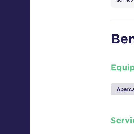
domingo
Ben
Equi
Aparca
Servi