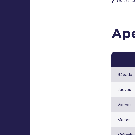
y los barc
Ape
Sábado
Jueves
Viernes
Martes
Miércole