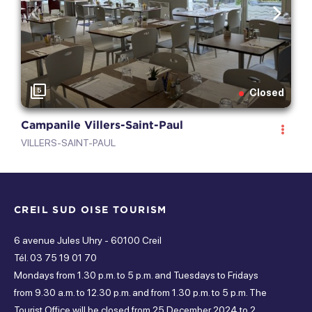
Services
Previous
Next
Monday
Accompanist
Baby corner
Open
Tuesday
5
Closed
Rental of transport equipment
Shuttle
Open
Campanile Villers-Saint-Paul
Restaurant
Lunchtime takeaway
monday
VILLERS-SAINT-PAUL
Closed
tuesday
CREIL SUD OISE TOURISM
Closed
6 avenue Jules Uhry - 60100 Creil
wednesday
Tél. 03 75 19 01 70
Mondays from 1.30 p.m. to 5 p.m. and Tuesdays to Fridays
Closed
from 9.30 a.m. to 12.30 p.m. and from 1.30 p.m. to 5 p.m. The
thursday
Tourist Office will be closed from 25 December 2024 to 2