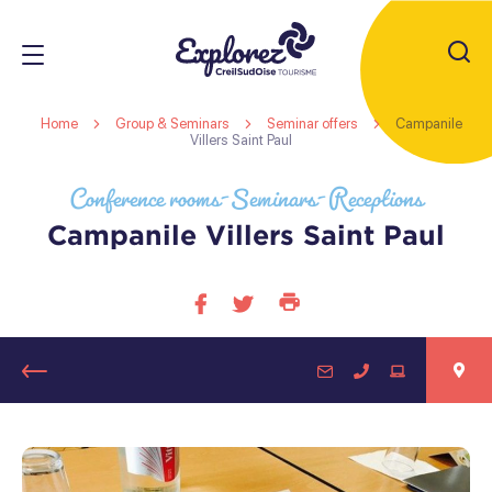
JE
RECHERC
Creil
Home
Group & Seminars
Seminar offers
Campanile
Sud
Villers Saint Paul
Conference rooms-Seminars-Receptions
Oise
r
s
Tourist
r
Campanile Villers Saint Paul
Office
s
r
Print
Share
Share
s
this
on
on
page
facebook
twitter
Retour