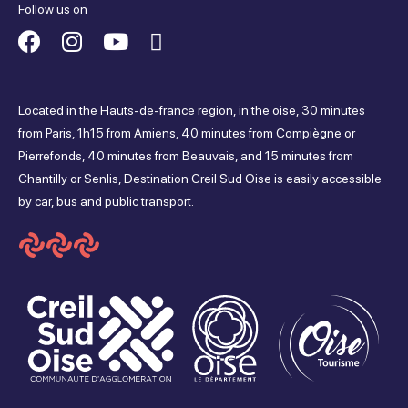
Follow us on
Suivez-
Suivez-
Suivez-
Suivez-
nous
nous
nous
nous
Located in the Hauts-de-france region, in the oise, 30 minutes
sur
sur
sur
sur
from Paris, 1h15 from Amiens, 40 minutes from Compiègne or
Pierrefonds, 40 minutes from Beauvais, and 15 minutes from
Facebook
Instagram
Youtube
Tripadvisor
Chantilly or Senlis, Destination Creil Sud Oise is easily accessible
by car, bus and public transport.