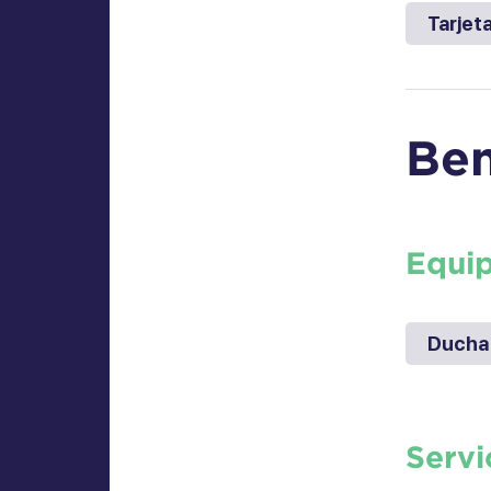
Tarjet
Ben
Equi
Ducha
Servi