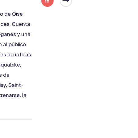
to de Oise
ades. Cuenta
oganes y una
 al público
des acuáticas
aquabike,
s de
sy, Saint-
trenarse, la