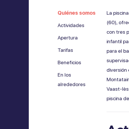
Quiénes somos
La piscin
(60), ofr
Actividades
con tres 
Apertura
infantil p
Tarifas
para el b
supervisa
Beneficios
diversión
En los
Montatair
alrededores
Vaast-lès-
piscina de