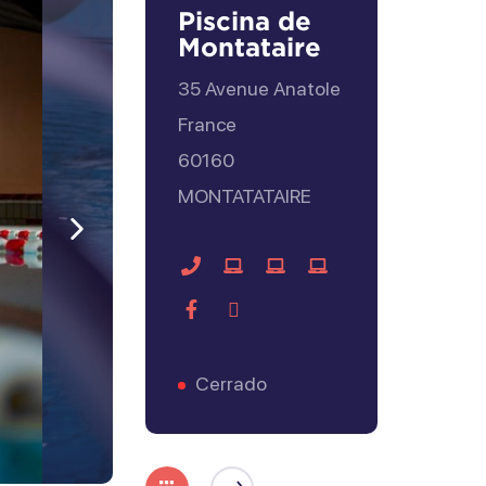
Piscina de
Montataire
35 Avenue Anatole
France
60160
MONTATATAIRE
Siguiente
Contacto
Visite
Visite
Visite
telefónico
el
el
el
Facebook
Tripadvisor
sitio
sitio
sitio
web
web
web
Cerrado