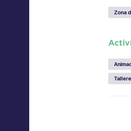
Zona d
Activ
Animac
Taller