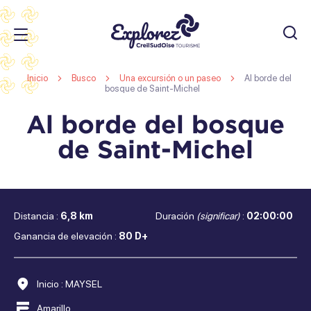
JE
RECHERC
Oficina
Inicio
Busco
Una excursión o un paseo
Al borde del
de
bosque de Saint-Michel
Turismo
Al borde del bosque
s
de
de Saint-Michel
Creil
s
Sud
s
Oise
Distancia :
6,8 km
Duración
(significar)
:
02:00:00
Ganancia de elevación :
80 D+
Inicio : MAYSEL
Amarillo