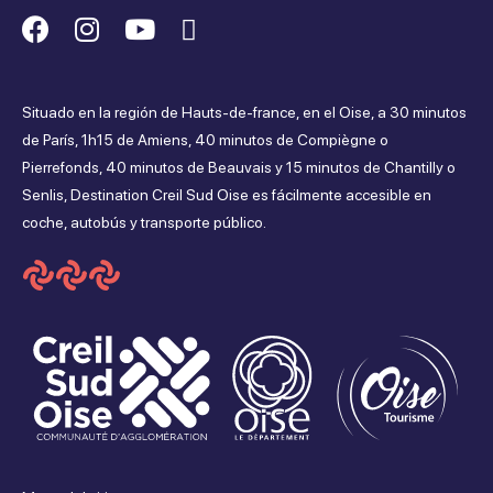
Suivez-
Suivez-
Suivez-
Suivez-
nous
nous
nous
nous
Situado en la región de Hauts-de-france, en el Oise, a 30 minutos
sur
sur
sur
sur
de París, 1h15 de Amiens, 40 minutos de Compiègne o
Pierrefonds, 40 minutos de Beauvais y 15 minutos de Chantilly o
Facebook
Instagram
Youtube
Tripadvisor
Senlis, Destination Creil Sud Oise es fácilmente accesible en
coche, autobús y transporte público.