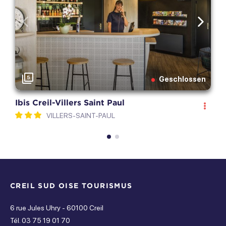
Geöffnet
Restaurant
Vorherige
Weite
Montag
zu
Geöffnet
Dienstag
5
Geschlossen
Geöffnet
Ibis Creil-Villers Saint Paul
I
montag
VILLERS-SAINT-PAUL
V
Geschlossen
dienstag
Geschlossen
CREIL SUD OISE TOURISMUS
mittwoch
6 rue Jules Uhry - 60100 Creil
Geschlossen
Tél. 03 75 19 01 70