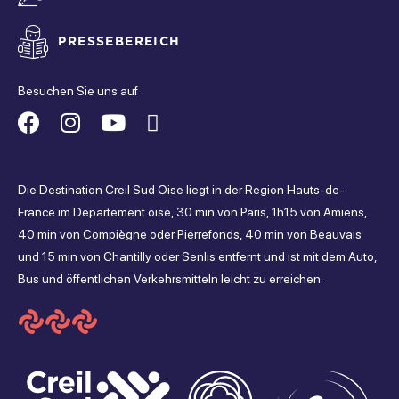
PRESSEBEREICH
Besuchen Sie uns auf
Besuchen
Besuchen
Besuchen
Besuchen
Sie
Sie
Sie
Sie
Die Destination Creil Sud Oise liegt in der Region Hauts-de-
uns
uns
uns
uns
France im Departement oise, 30 min von Paris, 1h15 von Amiens,
40 min von Compiègne oder Pierrefonds, 40 min von Beauvais
auf
auf
auf
auf
und 15 min von Chantilly oder Senlis entfernt und ist mit dem Auto,
Bus und öffentlichen Verkehrsmitteln leicht zu erreichen.
Facebook
Instagram
Youtube
Tripadvisor