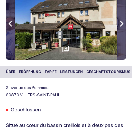
Vorherige
Wei
zu
6
ÜBER
ERÖFFNUNG
TARIFE
LEISTUNGEN
GESCHÄFTSTOURISMUS
3 avenue des Pommiers
60870
VILLERS-SAINT-PAUL
Geschlossen
Situé au cœur du bassin creillois et à deux pas des