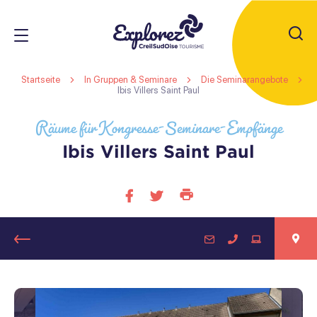
JE
RECHERC
Fremdenverkehrsamt
Startseite
In Gruppen & Seminare
Die Seminarangebote
Creil
Ibis Villers Saint Paul
Räume für Kongresse-Seminare-Empfänge
Sud
r
s
Oise
r
Ibis Villers Saint Paul
s
r
Diese
Auf
Auf
s
Seite
facebook
twitter
drucken
teilen
teilen
Rückkehr