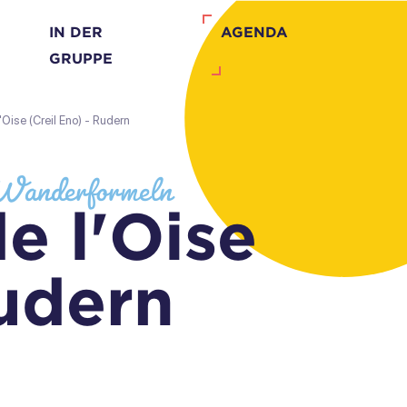
IN DER
AGENDA
GRUPPE
'Oise (Creil Eno) - Rudern
d Wanderformeln
e l'Oise
Rudern