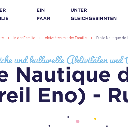
DER
EIN
UNTER
ILIE
PAAR
GLEICHGESINNTEN
ite
In der Familie
Aktivitäten mit der Familie
Etoile Nautique de l
iche und kulturelle Aktivitäten un
le Nautique d
reil Eno) - 