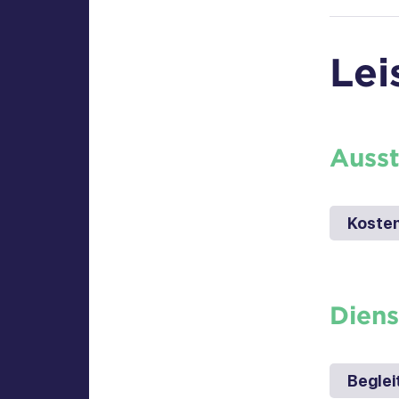
Lei
Auss
Kosten
Diens
Beglei