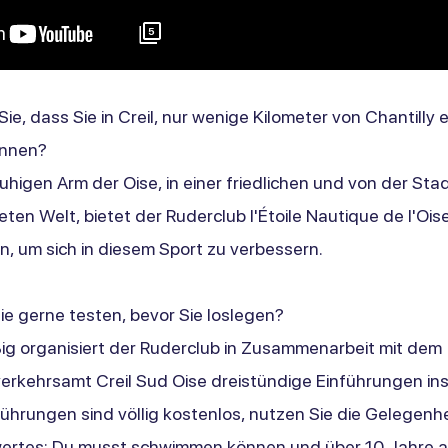
5
e, dass Sie in Creil, nur wenige Kilometer von Chantilly e
önnen?
uhigen Arm der Oise, in einer friedlichen und von der Sta
ten Welt, bietet der Ruderclub l'Étoile Nautique de l'Ois
an, um sich in diesem Sport zu verbessern.
e gerne testen, bevor Sie loslegen?
g organisiert der Ruderclub in Zusammenarbeit mit dem
rkehrsamt Creil Sud Oise dreistündige Einführungen ins
führungen sind völlig kostenlos, nutzen Sie die Gelegenhe
rtes: Du musst schwimmen können und über 10 Jahre alt