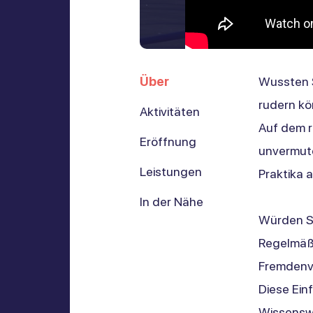
Über
Wussten Si
rudern k
Aktivitäten
Auf dem r
Eröffnung
unvermute
Leistungen
Praktika 
In der Nähe
Würden Si
Regelmäßi
Fremdenve
Diese Ein
Wissenswe