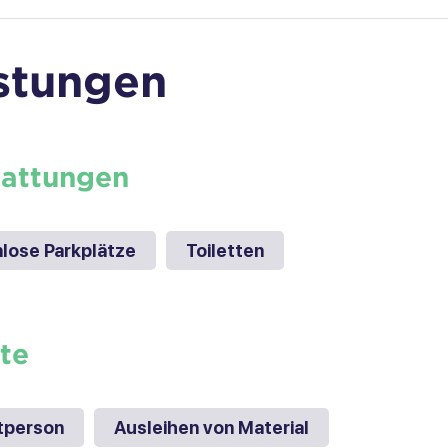
stungen
tattungen
lose Parkplätze
Toiletten
te
tperson
Ausleihen von Material