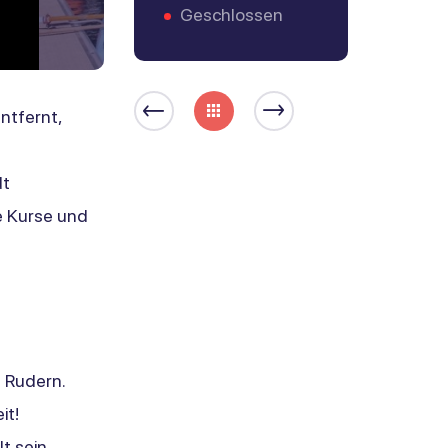
Mail
Geschlossen
kontaktieren
ntfernt,
dt
e Kurse und
 Rudern.
it!
 sein.