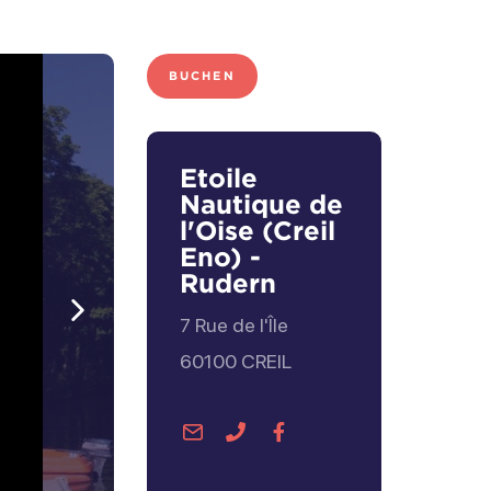
BUCHEN
Etoile
Nautique de
l'Oise (Creil
Eno) -
Rudern
7 Rue de l'Île
Weiter
60100
CREIL
zu
Per
Telefonisch
Facebook
E-
kontaktieren