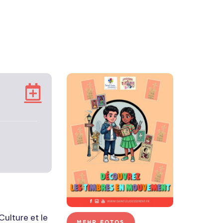
Zu
meinem
Google-
Kalender
hinzufügen
ulture et le
MEHR FOTOS