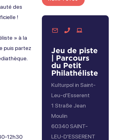
eauté des
cielle !
Per
Telefonisch
Besuchen
liste » à la
E-
kontaktieren
Sie
le puis partez
Jeu de piste
Mail
die
| Parcours
édiathèque.
kontaktieren
Website
du Petit
Philathéliste
Kulturpol in Saint-
Leu-d'Esserent
1 Straße Jean
Moulin
60340
SAINT-
LEU-D'ESSERENT
h30-12h30