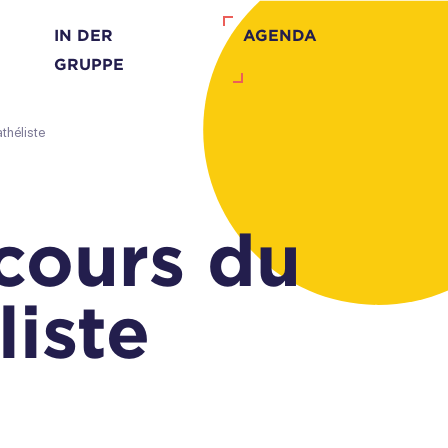
IN DER
AGENDA
GRUPPE
athéliste
rcours du
liste