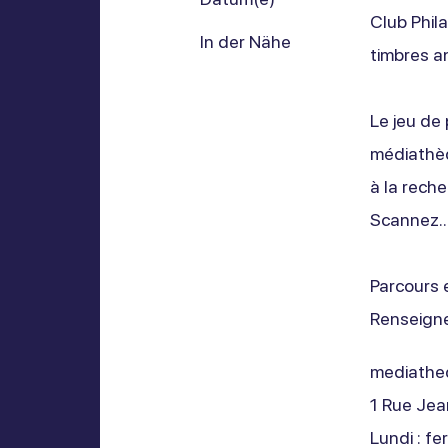
Club Phil
In der Nähe
timbres an
Le jeu de 
médiathèqu
à la rech
Scannez...
Parcours e
Renseign
mediathe
1 Rue Jea
Lundi : f